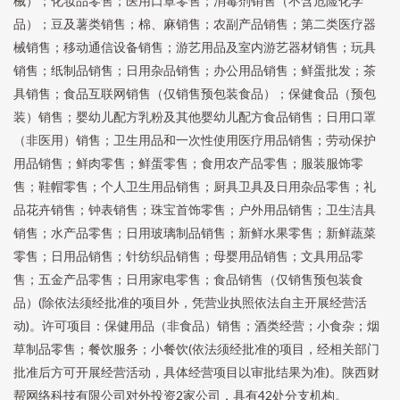
械）；化妆品零售；医用口罩零售；消毒剂销售（不含危险化学
品）；豆及薯类销售；棉、麻销售；农副产品销售；第二类医疗器
械销售；移动通信设备销售；游艺用品及室内游艺器材销售；玩具
销售；纸制品销售；日用杂品销售；办公用品销售；鲜蛋批发；茶
具销售；食品互联网销售（仅销售预包装食品）；保健食品（预包
装）销售；婴幼儿配方乳粉及其他婴幼儿配方食品销售；日用口罩
（非医用）销售；卫生用品和一次性使用医疗用品销售；劳动保护
用品销售；鲜肉零售；鲜蛋零售；食用农产品零售；服装服饰零
售；鞋帽零售；个人卫生用品销售；厨具卫具及日用杂品零售；礼
品花卉销售；钟表销售；珠宝首饰零售；户外用品销售；卫生洁具
销售；水产品零售；日用玻璃制品销售；新鲜水果零售；新鲜蔬菜
零售；日用品销售；针纺织品销售；母婴用品销售；文具用品零
售；五金产品零售；日用家电零售；食品销售（仅销售预包装食
品）(除依法须经批准的项目外，凭营业执照依法自主开展经营活
动)。许可项目：保健用品（非食品）销售；酒类经营；小食杂；烟
草制品零售；餐饮服务；小餐饮(依法须经批准的项目，经相关部门
批准后方可开展经营活动，具体经营项目以审批结果为准)。陕西财
帮网络科技有限公司对外投资2家公司，具有42处分支机构。