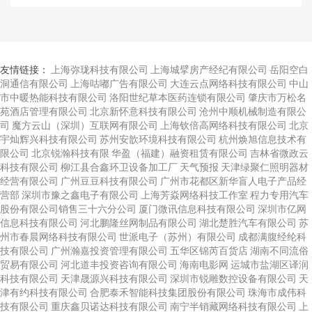
友情链接：
上海弥珑科技有限公司
上海城擘房产经纪有限公司
岳阳空白
洞通信有限公司
上海咕嘟广告有限公司
大连云点网络科技有限公司
中山
市中暖热能科技有限公司
洛阳世纪草本医药连锁有限公司
肇庆市万松名
苑酒店管理有限公司
北京新怀意科技有限公司
沧州中顺机械制造有限公
司
魔方云山（深圳）互联网有限公司
上海钦倍高网络科技有限公司
北京
宇灿辉兴科技有限公司
苏州安歆环境科技有限公司
杭州焕旭信息技术有
限公司
北京锐瀚科技有限
华盈（福建）融资租赁有限公司
吉林省微政云
科技有限公司
柳江县合鑫环卫设备加工厂
天气预报
天津绿聚仁照明器材
经营有限公司
广州豆豆科技有限公司
广州市花都区新华盲人电子产品经
营部
深圳市豫之鑫电子有限公司
上海芳焱网络科技工作室
程力专用汽车
股份有限公司销售三十六分公司
厦门微讯信息科技有限公司
深圳市亿网
信息科技有限公司
河北鹏隆丝网制品有限公司
湖北楚胜汽车有限公司
苏
州市春晨网络科技有限公司
世派电子（苏州）有限公司
成都满腹经纶科
技有限公司
广州瀚嘉投资管理有限公司
五华区锦芮百货店
湖南不同流俗
贸易有限公司
河北道丰投资咨询有限公司
海南电影网
运城市盐湖区译润
科技有限公司
天津晟源兴科技有限公司
深圳市锐雕数控设备有限公司
天
津有约科技有限公司
合肥泰禾智能科技集团股份有限公司
珠海市成伟科
技有限公司
重庆鑫贝诺达科技有限公司
南宁半销藏网络科技有限公司
上