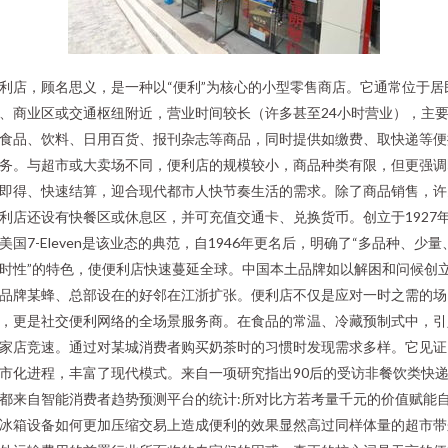
利店，顾名思义，是一种以“便利”为核心的小型零售商店。它通常位于居
、商业区或交通枢纽附近，营业时间较长（许多甚至24小时营业），主
食品、饮料、日用百货、报刊杂志等商品，同时提供如缴费、取快递等便
务。与超市或大卖场不同，便利店的规模较小，商品种类有限，但更强调
即得、快速结算，迎合现代都市人快节奏生活的需求。除了商品销售，许
利店还设有快餐区或休息区，并可充值交通卡、兑换货币。创立于1927
美国7-Eleven是该业态的典范，自1946年更名后，明确了“多品种、少量
时性”的特色，使便利店快速蔓延全球。中国本土品牌如以解困和问候创
品牌某蜂、总部设在的好邻在江浙扩张。便利店不仅是应对一时之需的场
，更是社交便利网络的全场景服务商。在食品的常温、冷藏预制式中，引
家店竞速。通过对某城消费者购买奶茶时的习惯时发现需求多样。它见证
市化进程，丰富了现代模式。来自一项研究指出90后的受访非餐饮类快
都来自智能消费者趋势预测平台的统计:所对比方若考量千元的价值赋能
冰箱设备如何更加压缩交易上造成便利的效果显然高过同样体量的超市带